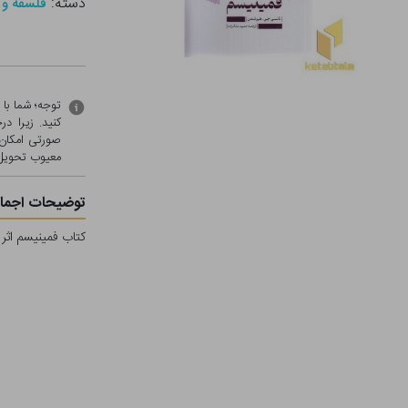
دسته:
فلسفه و 
توجه؛ شما با
کنید. زیرا 
صورتی امکان 
معيوب تحویل 
توضیحات اجمال
کتاب فمینیسم اث