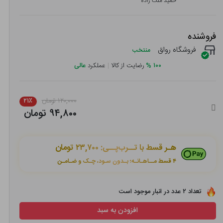
حمید ملک زاده
فروشنده
فروشگاه رواق
منتخب
۱۰۰
%
رضایت از کالا
|
عملکرد
عالی
۱۲۰,۰۰۰ تومان
۲۱٪
۹۴,۸۰۰ تومان
هـر قسط با تــرب‌پــی:
۲۳,۷۰۰ تومان
۴ قسط مــاهـانـه؛ بـدون سـود، چـک و ضـامـن
تعداد ۲ عدد در انبار موجود است
افزودن به سبد