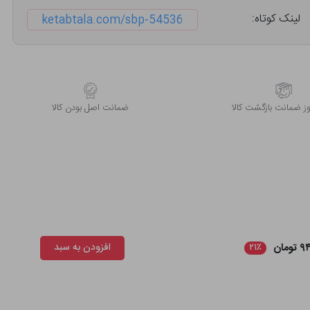
لینک کوتاه:
ketabtala.com/sbp-54536
 ضمانت بازگشت کالا
ﺿﻤﺎﻧﺖ اﺻﻞ ﺑﻮدن ﮐﺎﻟﺎ
ومان
افزودن به سبد
۲۱٪