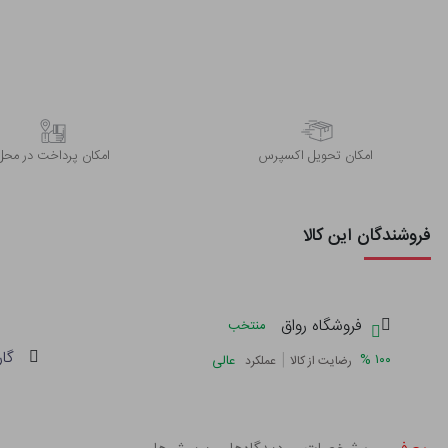
اﻣﮑﺎن ﺗﺤﻮﯾﻞ اﮐﺴﭙﺮس
امکان پرداخت در محل
فروشندگان این کالا
فروشگاه رواق
منتخب
گار
|
%
۱۰۰
عالی
رضایت از کالا
عملکرد