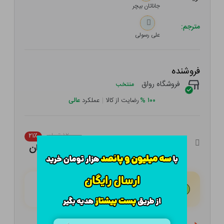
جاناتان بیچر
مترجم:
علی رسولی
فروشنده
فروشگاه رواق
منتخب
۱۰۰
%
رضایت از کالا
|
عملکرد
عالی
۱۲۰,۰۰۰ تومان
۲۱٪
۹۴,۸۰۰ تومان
هـر قسط با تــرب‌پــی:
۲۳,۷۰۰ تومان
۴ قسط مــاهـانـه؛ بـدون سـود، چـک و ضـامـن