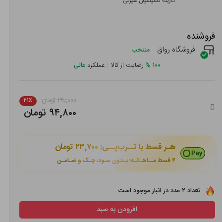
گارینه کشیشیان سیرکی
فروشنده
فروشگاه رواق
منتخب
۱۰۰
%
رضایت از کالا
|
عملکرد
عالی
۱۲۰,۰۰۰ تومان
۲۱٪
۹۴,۸۰۰ تومان
هـر قسط با تــرب‌پــی:
۲۳,۷۰۰ تومان
۴ قسط مــاهـانـه؛ بـدون سـود، چـک و ضـامـن
تعداد ۲ عدد در انبار موجود است
افزودن به سبد