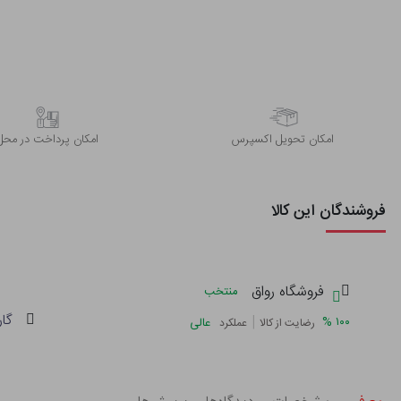
اﻣﮑﺎن ﺗﺤﻮﯾﻞ اﮐﺴﭙﺮس
امکان پرداخت در محل
فروشندگان این کالا
فروشگاه رواق
منتخب
گار
|
%
۱۰۰
عالی
رضایت از کالا
عملکرد