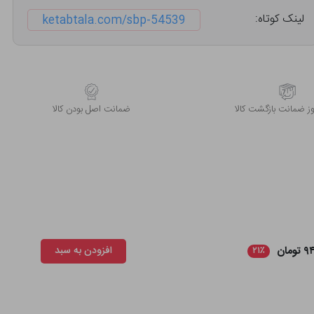
لینک کوتاه:
ketabtala.com/sbp-54539
 ضمانت بازگشت کالا
ﺿﻤﺎﻧﺖ اﺻﻞ ﺑﻮدن ﮐﺎﻟﺎ
ومان
افزودن به سبد
۲۱٪