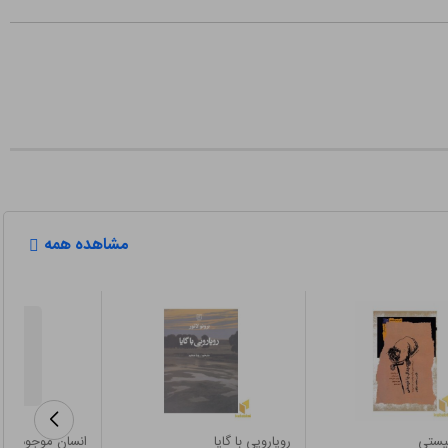
مشاهده همه
نیستی
رویارویی با گایا
انسان موجود ناش