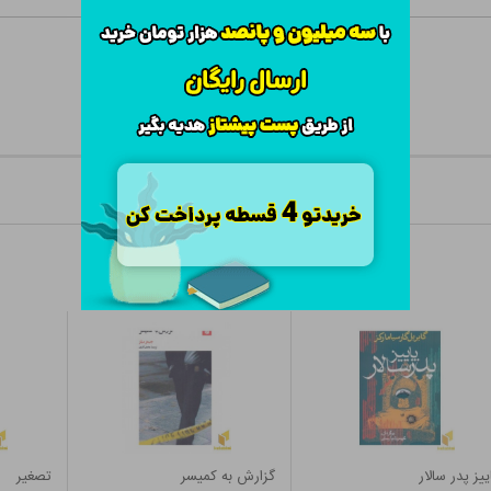
ییز پدر سالار
گزارش به کمیسر
تصغیر