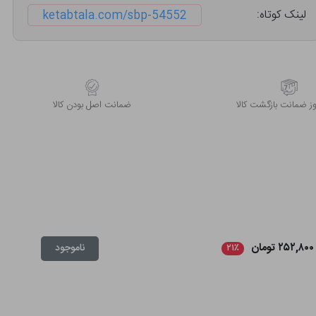
لینک کوتاه:
ketabtala.com/sbp-54552
 ضمانت بازگشت کالا
ﺿﻤﺎﻧﺖ اﺻﻞ ﺑﻮدن ﮐﺎﻟﺎ
۲۵۲,۸۰۰ تومان
ناموجود
۲۱٪