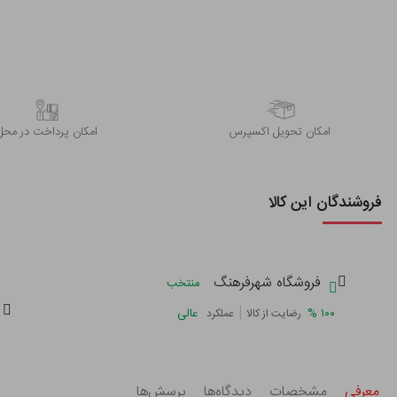
اﻣﮑﺎن ﺗﺤﻮﯾﻞ اﮐﺴﭙﺮس
امکان پرداخت در محل
فروشندگان این کالا
فروشگاه شهرفرهنگ
منتخب
|
%
۱۰۰
عالی
رضایت از کالا
عملکرد
معرفی
مشخصات
دیدگاه‌ها
پرسش‌ها