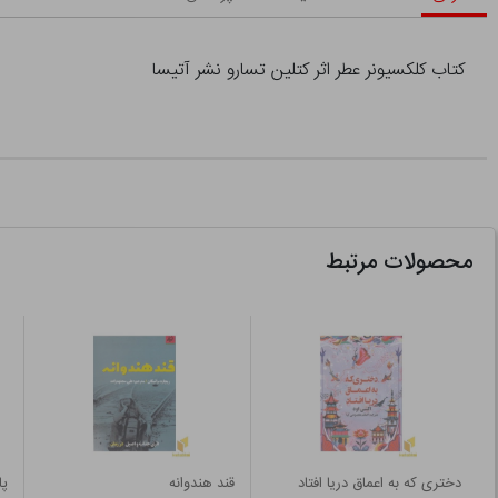
کتاب کلکسیونر عطر اثر کتلین تسارو نشر آتیسا
محصولات مرتبط
دختری که به اعماق دریا افتاد
قند هندوانه
پا