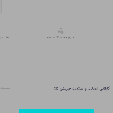
۷ روز ﻫﻔﺘﻪ، ۲۴ ﺳﺎﻋﺘﻪ
هفت روز
گارانتی اصالت و سلامت فیزیکی کالا
۳۲۰۰۰۰