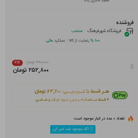
سعید اختری زاده
فروشنده
فروشگاه شهرفرهنگ
منتخب
۱۰۰
%
رضایت از کالا
|
عملکرد
عالی
۳۲۰,۰۰۰ تومان
۲۱٪
۲۵۲,۸۰۰ تومان
هـر قسط با تــرب‌پــی:
۶۳,۲۰۰ تومان
۴ قسط مــاهـانـه؛ بـدون سـود، چـک و ضـامـن
تعداد ۰ عدد در انبار موجود است
اگه موجود شد خبر کن