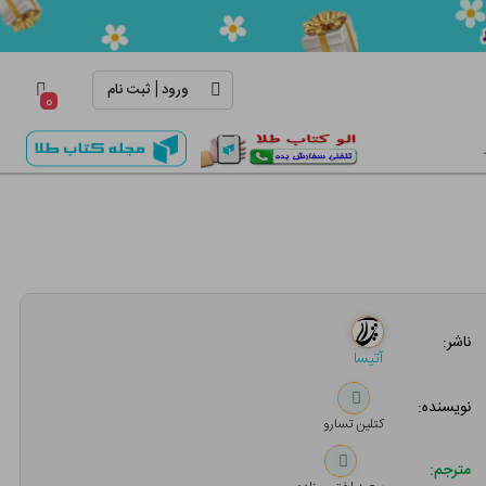
|
ورود
ثبت نام
۰
ناشر:
آتیسا
نویسنده:
کتلین تسارو
مترجم: