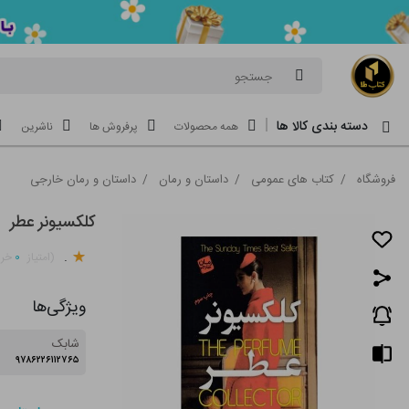
جستجو
دسته بندی کالا ها
همه محصولات
پرفروش ها
ناشرین
فروشگاه
/
کتاب های عمومی
/
داستان و رمان
/
داستان و رمان خارجی
کلکسیونر عطر
.
۰
(امتیاز
خری
ویژگی‌ها
شابک
۹۷۸۶۲۲۶۱۱۲۷۶۵