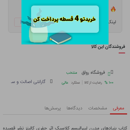
تعداد ۲ عدد در انبار موجود است
لینک کوتاه:
ketabtala.com/sbp-54572
فروشندگان این کالا
فروشگاه رواق
منتخب
گارانتی اصالت و سلامت فی
|
%
۱۰۰
عالی
رضایت از کالا
عملکرد
معرفی
مشخصات
دیدگاه‌ها
پرسش‌ها
کتاب بنیادهای مدرن لیبرالیسم کلاسیک اثر جفری کالینز نشر قصیده