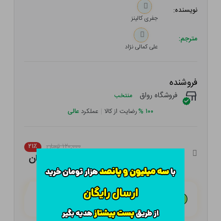
نویسنده:
جفری کالینز
مترجم:
علی کمالی نژاد
فروشنده
فروشگاه رواق
منتخب
۱۰۰
%
رضایت از کالا
|
عملکرد
عالی
۱۲۰,۰۰۰ تومان
۲۱٪
۹۴,۸۰۰ تومان
هـر قسط با تــرب‌پــی:
۲۳,۷۰۰ تومان
۴ قسط مــاهـانـه؛ بـدون سـود، چـک و ضـامـن