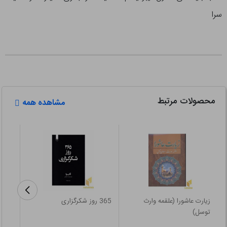
سرا
محصولات مرتبط
مشاهده همه
زیارت عاشورا (علقمه وارث
365 روز شکرگزاری
راه پ
توسل)