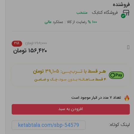
فروشنده
فروشگاه کتابک
منتخب
۱۰۰
%
رضایت از کالا
|
عملکرد
عالی
۱۹۸,۰۰۰ تومان
۲۱٪
۱۵۶,۴۲۰ تومان
هـر قسط با تــرب‌پــی:
۳۹,۱۰۵ تومان
۴ قسط مــاهـانـه؛ بـدون سـود، چـک و ضـامـن
تعداد ۷ عدد در انبار موجود است
افزودن به سبد
لینک کوتاه:
ketabtala.com/sbp-54579