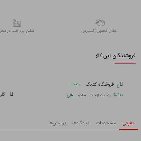
اﻣﮑﺎن ﺗﺤﻮﯾﻞ اﮐﺴﭙﺮس
امکان پرداخت در محل
فروشندگان این کالا
فروشگاه کتابک
منتخب
گار
|
%
۱۰۰
عالی
رضایت از کالا
عملکرد
معرفی
مشخصات
دیدگاه‌ها
پرسش‌ها