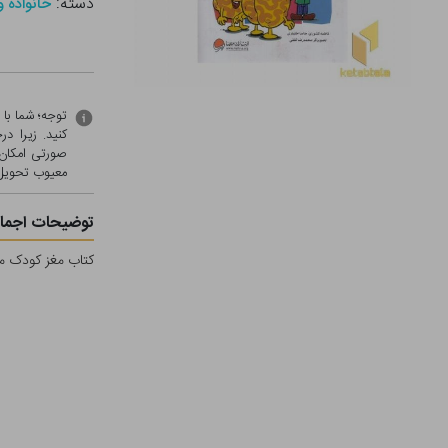
دسته:
خانواده و
توجه؛ شما با
کنید. زیرا 
صورتی امکان 
معيوب تحویل 
توضیحات اجمال
کتاب مغز کودک من