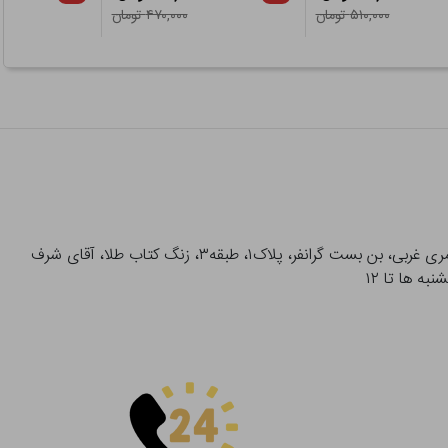
۵۱۰,۰۰۰ تومان
۴۷۰,۰۰۰ تومان
آدرس تحویل حضوری سفارشات: میدان انقلاب، خیابان انقلاب، خیابان ۱۲ فروردین، خیابان شهدای ژاندارمری غربی، بن بست گرانفر، پلاک۱، طبقه۳، زنگ کتاب طلا، آقای شرف