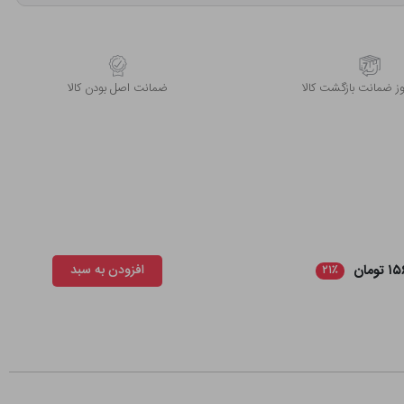
 ضمانت بازگشت کالا
ﺿﻤﺎﻧﺖ اﺻﻞ ﺑﻮدن ﮐﺎﻟﺎ
ومان
افزودن به سبد
۲۱٪