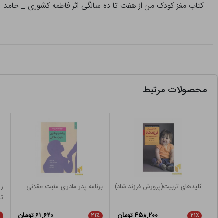
کتاب مغز کودک من از هفت تا ده سالگی اثر فاطمه کشوری _ حامد ا
محصولات مرتبط
کلیدهای تربیت(پرورش فرزند شاد)
برنامه پدر مادری مثبت عقلانی
را
تر
۴۵۸,۲۰۰ تومان
۶۱,۶۲۰ تومان
٪
۲۱٪
۲۱٪