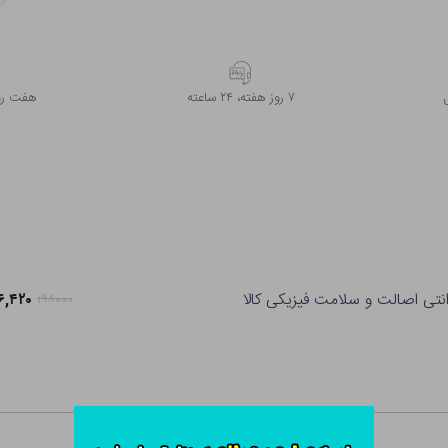
۷ روز ﻫﻔﺘﻪ، ۲۴ ﺳﺎﻋﺘﻪ
هفت روز
انتی اصالت و سلامت فیزیکی کالا
۱۵۶,۴۲۰ ت
۱۹۸۰۰۰