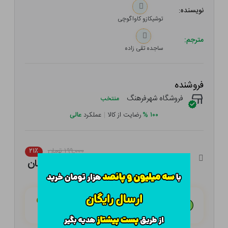
نویسنده:
توشیکازو کاواگوچی
مترجم:
ساجده تقی زاده
فروشنده
فروشگاه شهرفرهنگ
منتخب
۱۰۰
%
رضایت از کالا
|
عملکرد
عالی
۱۹۹,۰۰۰ تومان
۲۱٪
۱۵۷,۲۱۰ تومان
هـر قسط با تــرب‌پــی:
۳۹,۳۰۳ تومان
۴ قسط مــاهـانـه؛ بـدون سـود، چـک و ضـامـن