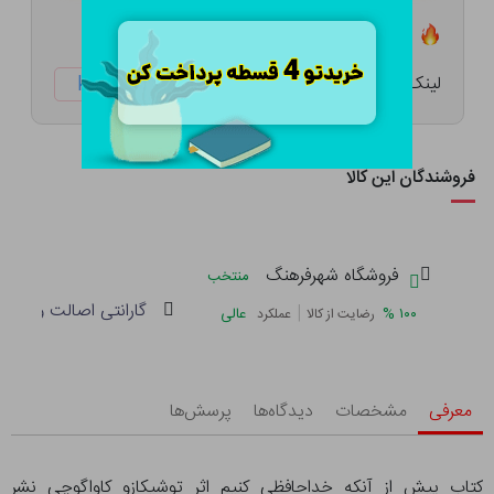
تعداد ۴ عدد در انبار موجود است
لینک کوتاه:
ketabtala.com/sbp-54585
فروشندگان این کالا
فروشگاه شهرفرهنگ
منتخب
گارانتی اصالت و سلام
|
%
۱۰۰
عالی
رضایت از کالا
عملکرد
معرفی
مشخصات
دیدگاه‌ها
پرسش‌ها
کتاب پیش از آنکه خداحافظی کنیم اثر توشیکازو کاواگوچی نشر