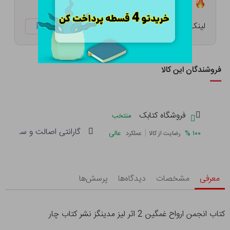
تعداد ۰ عدد در انبار موجود است
لینک کوتاه:
ketabtala.com/sbp-57359
فروشندگان این کالا
فروشگاه کتابک
منتخب
گارانتی اصالت و سلامت فی
|
%
۱۰۰
عالی
رضایت از کالا
عملکرد
معرفی
مشخصات
دیدگاه‌ها
پرسش‌ها
کتاب انجمن ارواح غمگین 2 اثر لیز مدینگز نشر کتاب چار