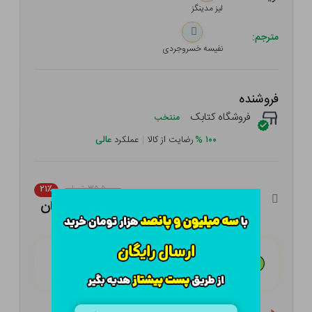
لیز مدینگز
مترجم:
نفیسه خسروجردی
فروشنده
فروشگاه کتابک
منتخب
۱۰۰
%
رضایت از کالا
|
عملکرد
عالی
۳۵۵,۰۰۰ تومان
۲۱٪
۲۸۰,۴۵۰ تومان
هـر قسط با تــرب‌پــی:
۷۰,۱۱۳ تومان
۴ قسط مــاهـانـه؛ بـدون سـود، چـک و ضـامـن