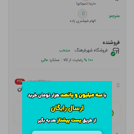
مارینا تسوتایوا
مترجم:
الهام شوشتری زاده
فروشنده
فروشگاه شهرفرهنگ
منتخب
۱۰۰
%
رضایت از کالا
|
عملکرد
عالی
۳۳۲,۰۰۰ تومان
۲۱٪
۲۶۲,۲۸۰ تومان
هـر قسط با تــرب‌پــی:
۶۵,۵۷۰ تومان
۴ قسط مــاهـانـه؛ بـدون سـود، چـک و ضـامـن