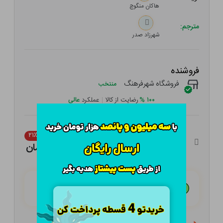
هاکان منگوچ
مترجم:
شهرزاد صدر
فروشنده
فروشگاه شهرفرهنگ
منتخب
۱۰۰
%
رضایت از کالا
|
عملکرد
عالی
۳۲۰,۰۰۰ تومان
۲۱٪
۲۵۲,۸۰۰ تومان
هـر قسط با تــرب‌پــی:
۶۳,۲۰۰ تومان
۴ قسط مــاهـانـه؛ بـدون سـود، چـک و ضـامـن