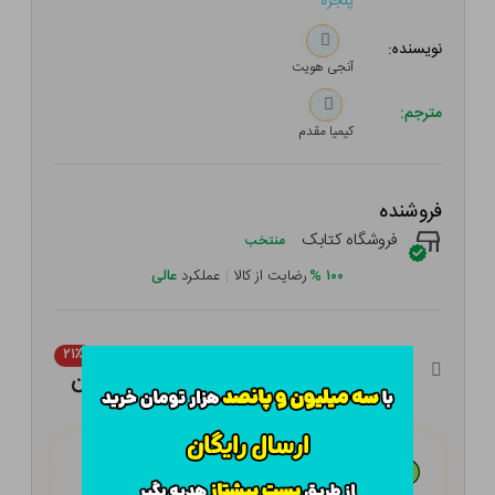
پنجره
نویسنده:
آنجی هویت
مترجم:
کیمیا مقدم
فروشنده
فروشگاه کتابک
منتخب
۱۰۰
%
رضایت از کالا
|
عملکرد
عالی
۹۰,۰۰۰ تومان
۲۱٪
۷۱,۱۰۰ تومان
هـر قسط با تــرب‌پــی:
۱۷,۷۷۵ تومان
۴ قسط مــاهـانـه؛ بـدون سـود، چـک و ضـامـن