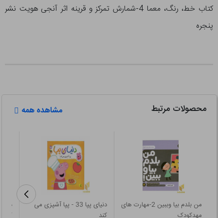
کتاب خط، رنگ، معما 4-شمارش تمرکز و قرینه اثر آنجی هویت نشر
پنجره
محصولات مرتبط
مشاهده همه
من بلدم بیا وببین 2-مهارت های
دنیای پپا 33 - پپا آشپزی می
داستا
مهدکودک
کند
کودکا