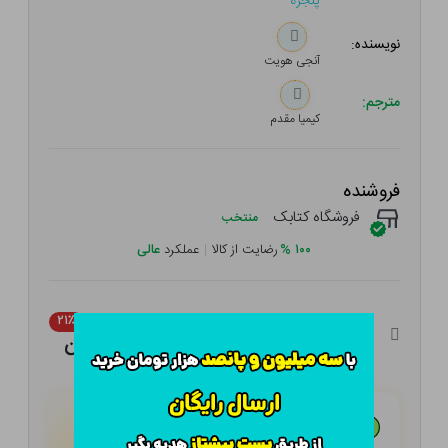
پنجره
نویسنده:
آنجی هویت
مترجم:
کیمیا مقدم
فروشنده
فروشگاه کتابک
منتخب
۱۰۰
%
رضایت از کالا
|
عملکرد
عالی
۹۰,۰۰۰ تومان
۲۱٪
۷۱,۱۰۰ تومان
هـر قسط با تــرب‌پــی:
۱۷,۷۷۵ تومان
۴ قسط مــاهـانـه؛ بـدون سـود، چـک و ضـامـن