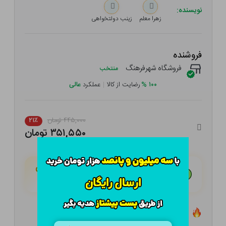
نویسنده:
زهرا معلم
زینب دولتخواهی
فروشنده
فروشگاه شهرفرهنگ
منتخب
۱۰۰
%
رضایت از کالا
|
عملکرد
عالی
۴۴۵,۰۰۰ تومان
۲۱٪
۳۵۱,۵۵۰ تومان
هـر قسط با تــرب‌پــی:
۸۷,۸۸۸ تومان
۴ قسط مــاهـانـه؛ بـدون سـود، چـک و ضـامـن
تعداد ۱ عدد در انبار موجود است