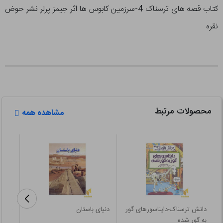
کتاب قصه های ترسناک 4-سرزمین کابوس ها اثر جیمز پرلر نشر حوض
نقره
محصولات مرتبط
مشاهده همه
دانش ترسناک-دایناسورهای گور
دنیای باستان
پتی گ
به گور شده