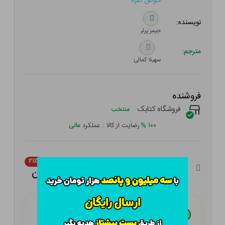
حوض نقره
نویسنده:
جیمز پرلر
مترجم:
سهیلا کمالی
فروشنده
فروشگاه کتابک
منتخب
۱۰۰
%
رضایت از کالا
|
عملکرد
عالی
۱۴۰,۰۰۰ تومان
۲۱٪
۱۱۰,۶۰۰ تومان
هـر قسط با تــرب‌پــی:
۲۷,۶۵۰ تومان
۴ قسط مــاهـانـه؛ بـدون سـود، چـک و ضـامـن