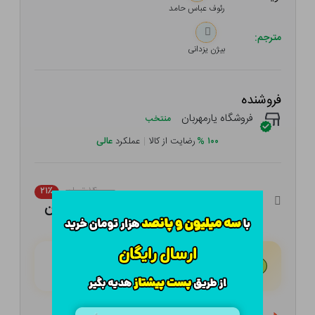
رئوف عباس حامد
مترجم:
بیژن یزدانی
فروشنده
فروشگاه یارمهربان
منتخب
۱۰۰
%
رضایت از کالا
|
عملکرد
عالی
۱۴۰,۰۰۰ تومان
۲۱٪
۱۱۰,۶۰۰ تومان
هـر قسط با تــرب‌پــی:
۲۷,۶۵۰ تومان
۴ قسط مــاهـانـه؛ بـدون سـود، چـک و ضـامـن