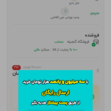
جان مارو
مترجم:
وحید بهرامی عین القاضی
فروشنده
فروشگاه گنجینه
منتخب
۱۰۰
%
رضایت از کالا
|
عملکرد
عالی
۸۱۰,۰۰۰ تومان
۲۱٪
۶۳۹,۹۰۰ تومان
هـر قسط با تــرب‌پــی:
۱۵۹,۹۷۵
تومان
۴ قسط مــاهـانـه؛ بـدون سـود، چـک و ضـامـن