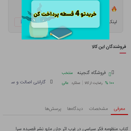
تعداد ۱ عدد در انبار موجود است
لینک کوتاه:
ketabtala.com/sbp-57414
فروشندگان این کالا
فروشگاه گنجینه
منتخب
گارانتی اصالت و سلامت فی
|
%
۱۰۰
عالی
رضایت از کالا
عملکرد
معرفی
مشخصات
دیدگاه‌ها
پرسش‌ها
کتاب منظومه فکر سیاسی در غرب اثر جان مارو نشر قصیده سرا