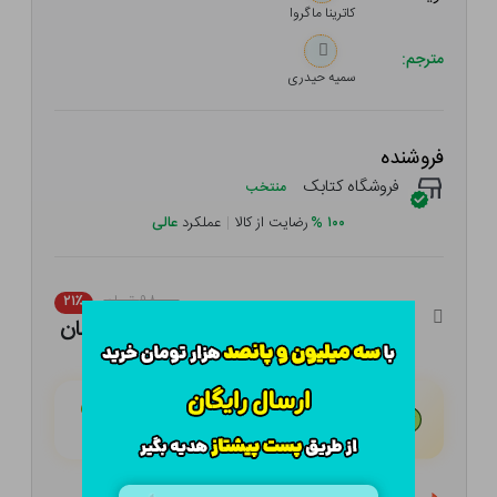
کاترینا ماگروا
مترجم:
سمیه حیدری
فروشنده
فروشگاه کتابک
منتخب
۱۰۰
%
رضایت از کالا
|
عملکرد
عالی
۹۸,۰۰۰ تومان
۲۱٪
۷۷,۴۲۰ تومان
هـر قسط با تــرب‌پــی:
۱۹,۳۵۵ تومان
۴ قسط مــاهـانـه؛ بـدون سـود، چـک و ضـامـن