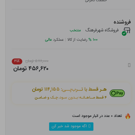
حشمت کامرانی
فروشنده
فروشگاه شهرفرهنگ
منتخب
۱۰۰
%
رضایت از کالا
|
عملکرد
عالی
۵۷۸,۰۰۰ تومان
۲۱٪
۴۵۶,۶۲۰ تومان
هـر قسط با تــرب‌پــی:
۱۱۴,۱۵۵ تومان
۴ قسط مــاهـانـه؛ بـدون سـود، چـک و ضـامـن
تعداد ۰ عدد در انبار موجود است
اگه موجود شد خبر کن