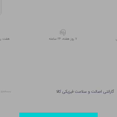
۷ روز ﻫﻔﺘﻪ، ۲۴ ﺳﺎﻋﺘﻪ
هفت روز
گارانتی اصالت و سلامت فیزیکی کالا
۵۷۸۰۰۰