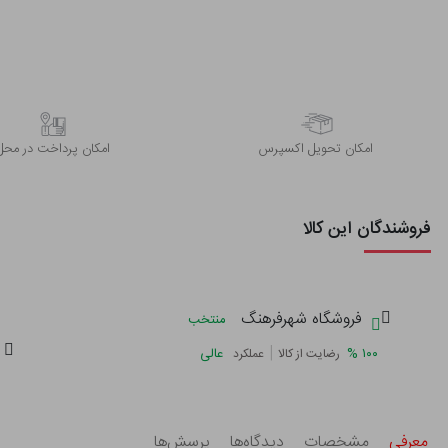
اﻣﮑﺎن ﺗﺤﻮﯾﻞ اﮐﺴﭙﺮس
امکان پرداخت در محل
فروشندگان این کالا
فروشگاه شهرفرهنگ
منتخب
|
%
۱۰۰
عالی
رضایت از کالا
عملکرد
معرفی
مشخصات
دیدگاه‌ها
پرسش‌ها