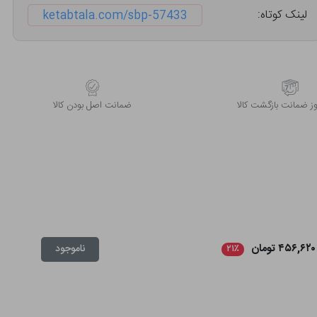
لینک کوتاه:
ketabtala.com/sbp-57433
 ضمانت بازگشت کالا
ﺿﻤﺎﻧﺖ اﺻﻞ ﺑﻮدن ﮐﺎﻟﺎ
۴۵۶,۶۲۰ تومان
ناموجود
۲۱٪