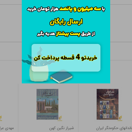
ندانهای حکومتگر ایران
شیراز نگین کهن
مهدی عرا