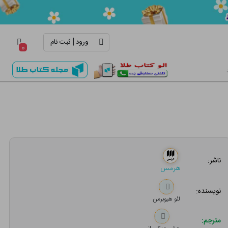
|
ورود
ثبت نام
۰
ناشر:
هرمس
نویسنده:
لئو هیوبرمن
مترجم: