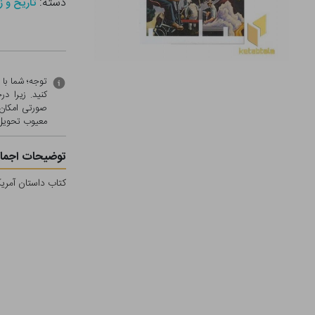
دسته:
تاریخ و ز
توجه؛ شما با
کنید. زیرا 
صورتی امکان 
معيوب تحویل 
توضیحات اجمال
کتاب داستان آمری