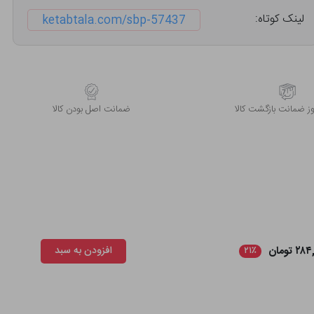
لینک کوتاه:
ketabtala.com/sbp-57437
 ضمانت بازگشت کالا
ﺿﻤﺎﻧﺖ اﺻﻞ ﺑﻮدن ﮐﺎﻟﺎ
۲ تومان
افزودن به سبد
۲۱٪