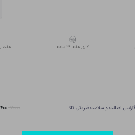
۷ روز ﻫﻔﺘﻪ، ۲۴ ﺳﺎﻋﺘﻪ
هفت روز
ارانتی اصالت و سلامت فیزیکی کالا
۸۴,۴۰۰
۳۶۰۰۰۰