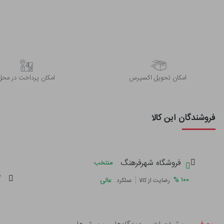
اﻣﮑﺎن ﺗﺤﻮﯾﻞ اﮐﺴﭙﺮس
امکان پرداخت در محل
فروشندگان این کالا
فروشگاه شهرفرهنگ
منتخب
گ
|
%
۱۰۰
عالی
رضایت از کالا
عملکرد