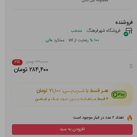
معصومه علی خانی
فروشنده
فروشگاه شهرفرهنگ
منتخب
۱۰۰
%
رضایت از کالا
|
عملکرد
عالی
۳۶۰,۰۰۰ تومان
۲۱٪
۲۸۴,۴۰۰ تومان
هـر قسط با تــرب‌پــی:
۷۱,۱۰۰ تومان
۴ قسط مــاهـانـه؛ بـدون سـود، چـک و ضـامـن
تعداد ۲ عدد در انبار موجود است
افزودن به سبد