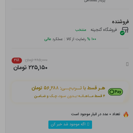
پریناز علمشاهی
فروشنده
فروشگاه گنجینه
منتخب
۱۰۰
%
رضایت از کالا
|
عملکرد
عالی
۲۸۵,۰۰۰ تومان
۲۱٪
۲۲۵,۱۵۰ تومان
هـر قسط با تــرب‌پــی:
۵۶,۲۸۸ تومان
۴ قسط مــاهـانـه؛ بـدون سـود، چـک و ضـامـن
تعداد ۰ عدد در انبار موجود است
اگه موجود شد خبر کن