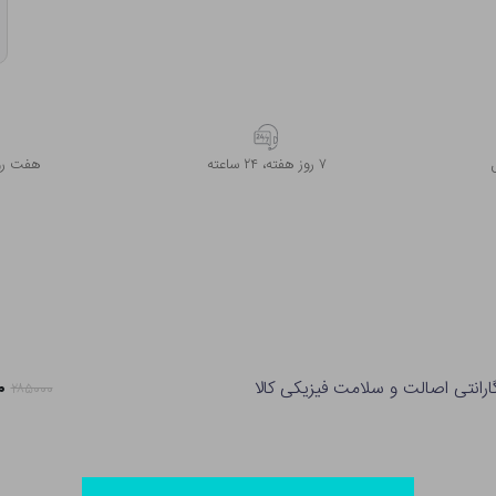
۷ روز ﻫﻔﺘﻪ، ۲۴ ﺳﺎﻋﺘﻪ
هفت روز
ارانتی اصالت و سلامت فیزیکی کالا
۵۰
۲۸۵۰۰۰