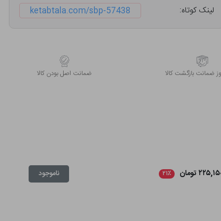
لینک کوتاه:
ketabtala.com/sbp-57438
 ضمانت بازگشت کالا
ﺿﻤﺎﻧﺖ اﺻﻞ ﺑﻮدن ﮐﺎﻟﺎ
۲۲۵,۱ تومان
ناموجود
۲۱٪