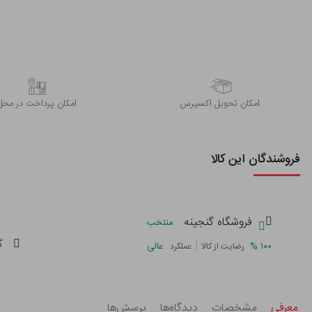
اﻣﮑﺎن ﺗﺤﻮﯾﻞ اﮐﺴﭙﺮس
امکان پرداخت در محل
فروشندگان این کالا
فروشگاه گنجینه
منتخب
گ
|
%
۱۰۰
عالی
رضایت از کالا
عملکرد
معرفی
مشخصات
دیدگاه‌ها
پرسش‌ها