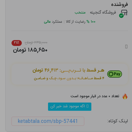
فروشنده
فروشگاه گنجینه
منتخب
۱۰۰
%
رضایت از کالا
|
عملکرد
عالی
۲۳۵,۰۰۰ تومان
۲۱٪
۱۸۵,۶۵۰ تومان
هـر قسط با تــرب‌پــی:
۴۶,۴۱۳ تومان
۴ قسط مــاهـانـه؛ بـدون سـود، چـک و ضـامـن
تعداد ۰ عدد در انبار موجود است
اگه موجود شد خبر کن
لینک کوتاه:
ketabtala.com/sbp-57441