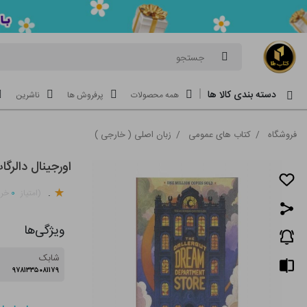
جستجو
دسته بندی کالا ها
همه محصولات
پرفروش ها
ناشرین
فروشگاه
/
کتاب های عمومی
/
زبان اصلی ( خارجی )
اورجینال دالرگات-ut Dream Department Store
.
۰
(امتیاز
خری
ویژگی‌ها
شابک
۹۷۸۱۳۳۵۰۸۱۱۷۹