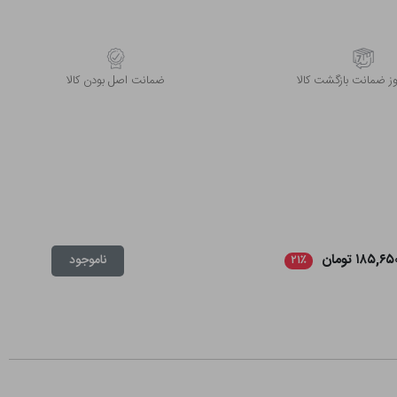
 ضمانت بازگشت کالا
ﺿﻤﺎﻧﺖ اﺻﻞ ﺑﻮدن ﮐﺎﻟﺎ
۱۸۵,۶۵ تومان
ناموجود
۲۱٪