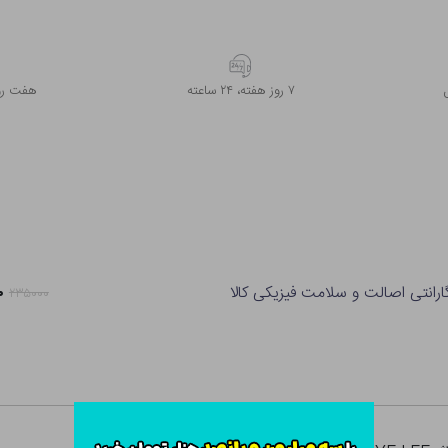
۷ روز ﻫﻔﺘﻪ، ۲۴ ﺳﺎﻋﺘﻪ
هفت روز
ارانتی اصالت و سلامت فیزیکی کالا
۰
۲۳۵۰۰۰