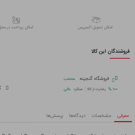
اﻣﮑﺎن ﺗﺤﻮﯾﻞ اﮐﺴﭙﺮس
امکان پرداخت در محل
فروشندگان این کالا
فروشگاه گنجینه
منتخب
گ
|
%
۱۰۰
عالی
رضایت از کالا
عملکرد
معرفی
مشخصات
دیدگاه‌ها
پرسش‌ها