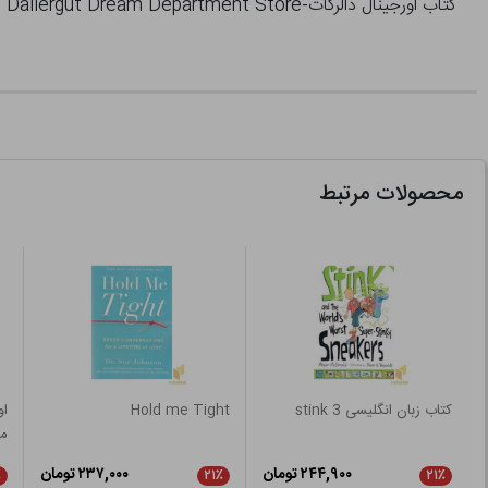
کتاب اورجینال دالرگات-Dallergut Dream Department Store اثر MIYE LEE نشر معیار علم
محصولات مرتبط
کتاب زبان انگلیسی 3 stink
Hold me Tight
مو
۲۴۴,۹۰۰ تومان
۲۳۷,۰۰۰ تومان
٪
۲۱٪
۲۱٪