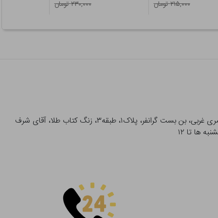
۲۱۵,۰۰۰ تومان
۲۳۰,۰۰۰ تومان
آدرس تحویل حضوری سفارشات: میدان انقلاب، خیابان انقلاب، خیابان ۱۲ فروردین، خیابان شهدای ژاندارمری غربی، بن بست گرانفر، پلاک۱، طبقه۳، زنگ کتاب طلا، آقای شرف