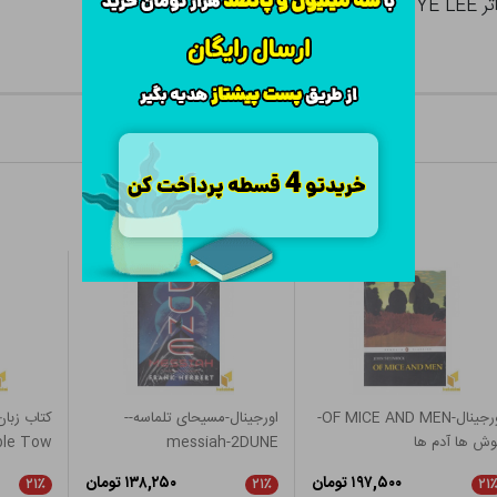
اورجینال-OF MICE AND MEN-
اورجینال-مسیحای تلماسه--
ش ها آدم ها
messiah-2DUNE
ble Tow
۱۹۷,۵۰۰ تومان
۱۳۸,۲۵۰ تومان
۲۱٪
۲۱٪
۲۱