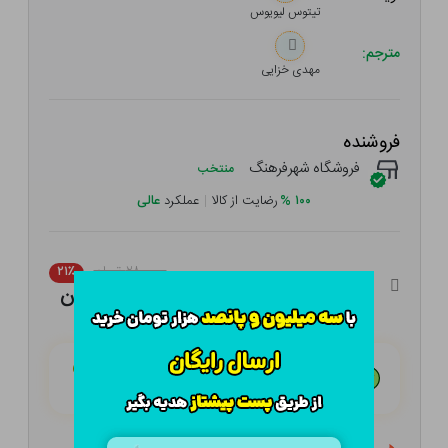
تیتوس لیویوس
مترجم:
مهدی خزایی
فروشنده
فروشگاه شهرفرهنگ
منتخب
۱۰۰
%
رضایت از کالا
|
عملکرد
عالی
۲۸۰,۰۰۰ تومان
۲۱٪
۲۲۱,۲۰۰ تومان
هـر قسط با تــرب‌پــی:
۵۵,۳۰۰ تومان
۴ قسط مــاهـانـه؛ بـدون سـود، چـک و ضـامـن