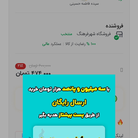
سیده فاطمه حسینی
فروشنده
فروشگاه شهرفرهنگ
منتخب
۱۰۰
%
رضایت از کالا
|
عملکرد
عالی
۶۰۰,۰۰۰ تومان
۲۱٪
۴۷۴,۰۰۰ تومان
هـر قسط با تــرب‌پــی:
۱۱۸,۵۰۰ تومان
۴ قسط مــاهـانـه؛ بـدون سـود، چـک و ضـامـن
تعداد ۲ عدد در انبار موجود است
لینک کوتاه:
ketabtala.com/sbp-57447