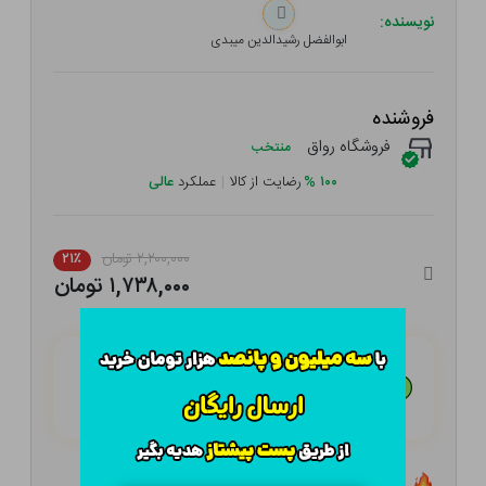
نویسنده:
ابوالفضل رشیدالدین میبدی
فروشنده
فروشگاه رواق
منتخب
۱۰۰
%
رضایت از کالا
|
عملکرد
عالی
۲,۲۰۰,۰۰۰ تومان
۲۱٪
۱,۷۳۸,۰۰۰ تومان
هـر قسط با تــرب‌پــی:
۴۳۴,۵۰۰
تومان
۴ قسط مــاهـانـه؛ بـدون سـود، چـک و ضـامـن
تعداد ۱ عدد در انبار موجود است