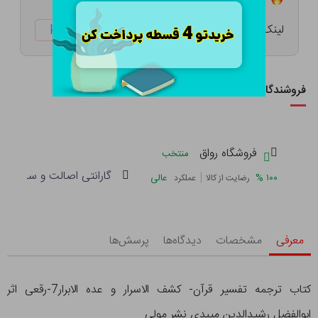
لینک کوتاه:
ketabtala.com/sbp-61702
فروشندگان این کالا
فروشگاه رواق
منتخب
گارانتی اصالت و سلامت فی
|
%
۱۰۰
عالی
رضایت از کالا
عملکرد
معرفی
مشخصات
دیدگاه‌ها
پرسش‌ها
کتاب ترجمه تفسیر قرآن- کشف الاسرار و عده الابرار7-رقعی اثر
ابوالفضل رشیدالدین میبدی نشر مولی