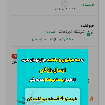
نویسنده:
محمدرضا روزبهانی
فروشنده
فروشگاه شهرفرهنگ
منتخب
۱۰۰
%
رضایت از کالا
|
عملکرد
عالی
۶۸۰,۰۰۰ تومان
۲۱٪
۵۳۷,۲۰۰ تومان
هـر قسط با تــرب‌پــی:
۱۳۴,۳۰۰ تومان
۴ قسط مــاهـانـه؛ بـدون سـود، چـک و ضـامـن
تعداد ۲ عدد در انبار موجود است