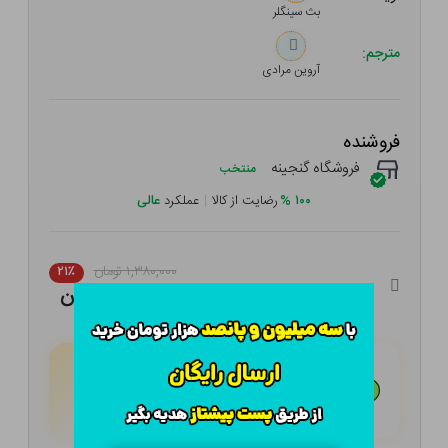
بث سینگلر
مترجم:
آروین مرادی
فروشنده
فروشگاه گنجینه
منتخب
۱۰۰
%
رضایت از کالا
|
عملکرد
عالی
۱,۳۸۰,۰۰۰ تومان
۲۱٪
۱,۰۹۰,۲۰۰ تومان
هـر قسط با تــرب‌پــی:
۲۷۲,۵۵۰
تومان
۴ قسط مــاهـانـه؛ بـدون سـود، چـک و ضـامـن