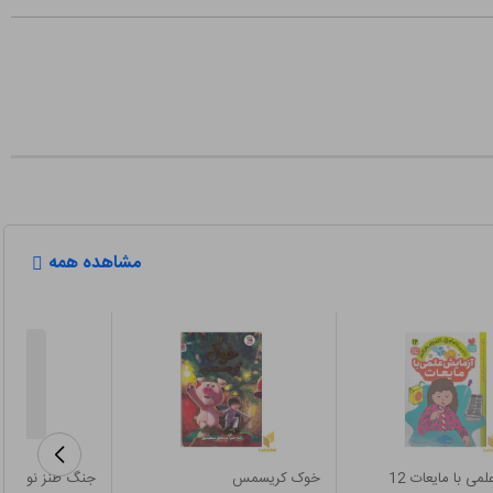
مشاهده همه
می با مایعات 12
خوک کریسمس
جنگ طنز نوجوان 2-باغ خن