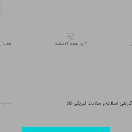
۷ روز ﻫﻔﺘﻪ، ۲۴ ﺳﺎﻋﺘﻪ
هفت روز
ارانتی اصالت و سلامت فیزیکی کالا
۰
۵۰۰۰۰