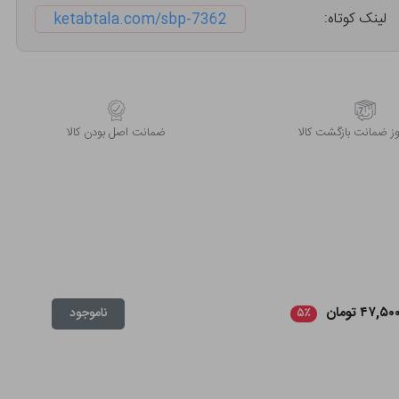
لینک کوتاه:
ketabtala.com/sbp-7362
 ضمانت بازگشت کالا
ﺿﻤﺎﻧﺖ اﺻﻞ ﺑﻮدن ﮐﺎﻟﺎ
۴۷,۵۰ تومان
ناموجود
۵٪