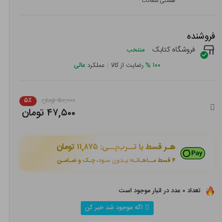
هستی سعادت
فروشنده
فروشگاه کتابک
منتخب
۱۰۰
%
رضایت از کالا
|
عملکرد
عالی
۵۰,۰۰۰ تومان
۵٪
۴۷,۵۰۰ تومان
هـر قسط با تــرب‌پــی:
۱۱,۸۷۵ تومان
۴ قسط مــاهـانـه؛ بـدون سـود، چـک و ضـامـن
تعداد ۰ عدد در انبار موجود است
اگه موجود شد خبر کن