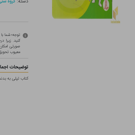
دسته:
گروه سنی - ج ( 0
توجه؛ شما با
کنید. زیرا 
صورتی امکان 
معيوب تحویل 
توضیحات اجمال
کتاب تپلی به بدن