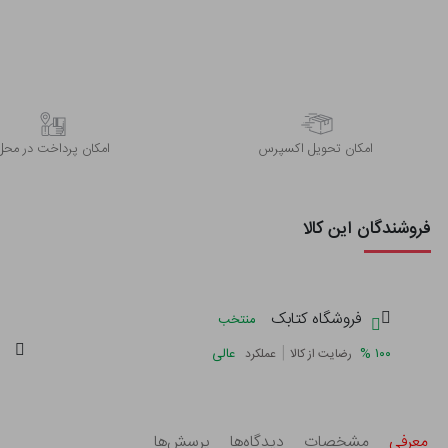
اﻣﮑﺎن ﺗﺤﻮﯾﻞ اﮐﺴﭙﺮس
امکان پرداخت در محل
فروشندگان این کالا
فروشگاه کتابک
منتخب
گ
|
%
۱۰۰
عالی
رضایت از کالا
عملکرد
معرفی
مشخصات
دیدگاه‌ها
پرسش‌ها