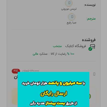
نویسنده:
تریس مورونی
مترجم:
صبا رفیع
فروشنده
فروشگاه کتابک
منتخب
۱۰۰
%
رضایت از کالا
|
عملکرد
عالی
۱۲۰,۰۰۰ تومان
۲۱٪
۹۴,۸۰۰ تومان
هـر قسط با تــرب‌پــی:
۲۳,۷۰۰ تومان
۴ قسط مــاهـانـه؛ بـدون سـود، چـک و ضـامـن