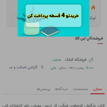
تعداد ۱۲ عدد در انبار موجود است
لینک کوتاه:
ketabtala.com/sbp-7375
فروشندگان این کالا
فروشگاه کتابک
منتخب
گارانتی اصالت و سلامت فی
|
%
۱۰۰
عالی
رضایت از کالا
عملکرد
معرفی
مشخصات
دیدگاه‌ها
پرسش‌ها
کتاب خرگوش کوچولوی غمگین اثر تریس مورونی نشر انتشارات فنی