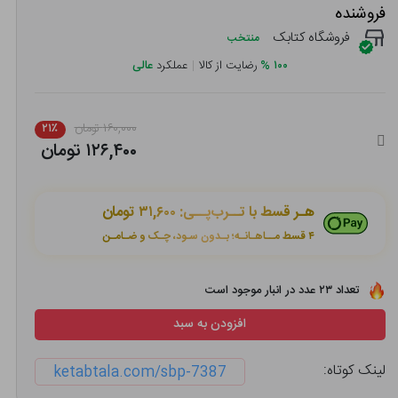
فروشنده
فروشگاه کتابک
منتخب
۱۰۰
%
رضایت از کالا
|
عملکرد
عالی
۱۶۰,۰۰۰ تومان
۲۱٪
۱۲۶,۴۰۰ تومان
هـر قسط با تــرب‌پــی:
۳۱,۶۰۰ تومان
۴ قسط مــاهـانـه؛ بـدون سـود، چـک و ضـامـن
تعداد ۲۳ عدد در انبار موجود است
افزودن به سبد
لینک کوتاه:
ketabtala.com/sbp-7387