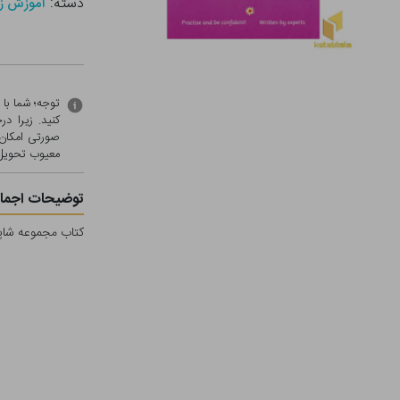
دسته:
آموزش زب
توجه؛ شما با
کنید. زیرا 
صورتی امکان 
معيوب تحویل 
توضیحات اجمال
کتاب مجموعه شاپرک (5جلدی - انگلیسی) اثر جنی آکلا