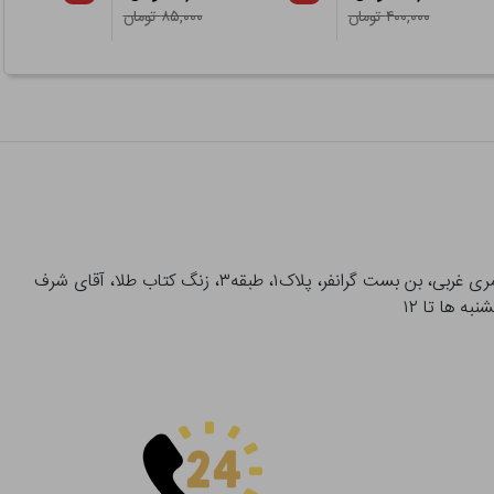
۴۰۰,۰۰۰ تومان
۸۵,۰۰۰ تومان
آدرس تحویل حضوری سفارشات: میدان انقلاب، خیابان انقلاب، خیابان ۱۲ فروردین، خیابان شهدای ژاندارمری غربی، بن بست گرانفر، پلاک۱، طبقه۳، زنگ کتاب طلا، آقای شرف