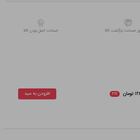
 ضمانت بازگشت کالا
ﺿﻤﺎﻧﺖ اﺻﻞ ﺑﻮدن ﮐﺎﻟﺎ
ومان
افزودن به سبد
۲۱٪