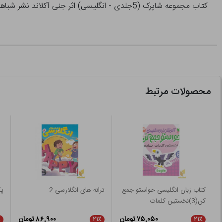
کتاب مجموعه شاپرک (5جلدی - انگلیسی) اثر جنی آکلاند نشر شباهنگ
محصولات مرتبط
کتاب زبان انگلیسی-حواستو جمع
ترانه های انگلارسی 2
پک
کن(3)نخستین کلمات
۷۵,۰۵۰ تومان
۸۶,۹۰۰ تومان
٪
۲۱٪
۲۱٪