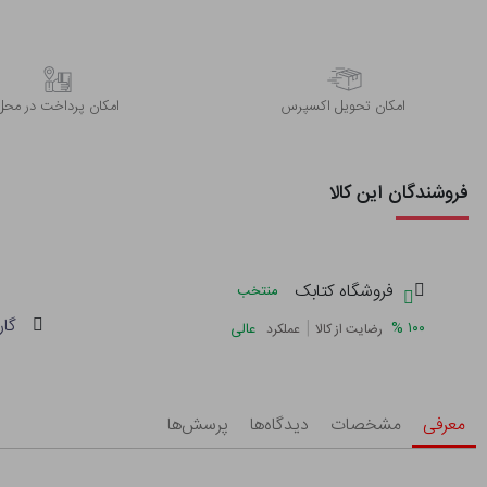
اﻣﮑﺎن ﺗﺤﻮﯾﻞ اﮐﺴﭙﺮس
امکان پرداخت در محل
فروشندگان این کالا
فروشگاه کتابک
منتخب
گار
|
%
۱۰۰
عالی
رضایت از کالا
عملکرد
معرفی
مشخصات
دیدگاه‌ها
پرسش‌ها