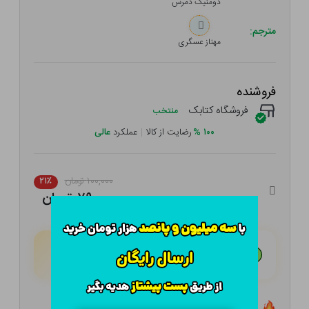
دومنیک دمرس
مترجم:
مهناز عسگری
فروشنده
فروشگاه کتابک
منتخب
۱۰۰
%
رضایت از کالا
|
عملکرد
عالی
۱۰۰,۰۰۰ تومان
۲۱٪
۷۹,۰۰۰ تومان
هـر قسط با تــرب‌پــی:
۱۹,۷۵۰ تومان
۴ قسط مــاهـانـه؛ بـدون سـود، چـک و ضـامـن
تعداد ۳ عدد در انبار موجود است