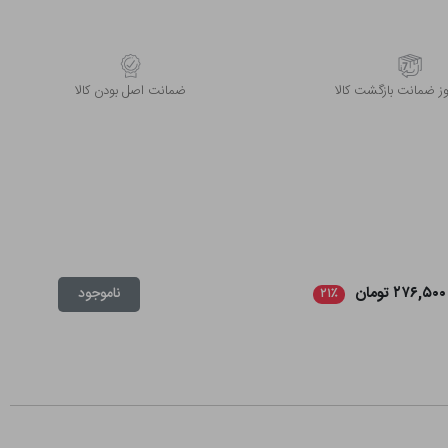
 ضمانت بازگشت کالا
ﺿﻤﺎﻧﺖ اﺻﻞ ﺑﻮدن ﮐﺎﻟﺎ
۲۷۶,۵۰۰ تومان
ناموجود
۲۱٪