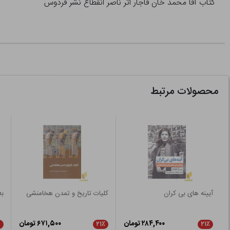
کتاب آقا محمد خان قاجار اثر ناصر انقطاع نشر فردوس
محصولات مرتبط
آیینه های بی کران
کلیات تاریخ و تمدن هخامنشی
به
۲۸۴,۴۰۰ تومان
۶۷۱,۵۰۰ تومان
۲۱٪
۲۱٪