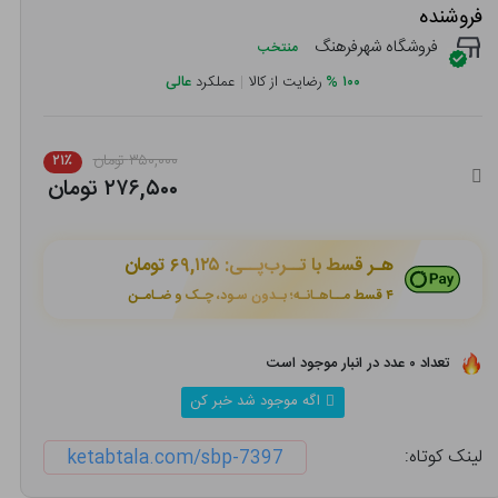
فروشنده
فروشگاه شهرفرهنگ
منتخب
۱۰۰
%
رضایت از کالا
|
عملکرد
عالی
۳۵۰,۰۰۰ تومان
۲۱٪
۲۷۶,۵۰۰ تومان
هـر قسط با تــرب‌پــی:
۶۹,۱۲۵ تومان
۴ قسط مــاهـانـه؛ بـدون سـود، چـک و ضـامـن
تعداد ۰ عدد در انبار موجود است
اگه موجود شد خبر کن
لینک کوتاه:
ketabtala.com/sbp-7397