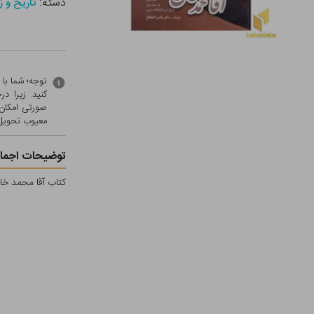
دسته:
تاریخ و ز
توجه؛ شما با
کنید. زیرا 
صورتی امکان 
معيوب تحویل 
توضیحات اجمال
کتاب آقا محمد خان