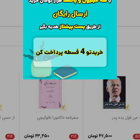
 من قول بده پدر
سفرنامه ناکامورا نائوکیچی
از حسن آب
۴۷,۵۰۰ تومان
۴۳,۴۵۰ تومان
۲۱٪
۲۱٪
۵٪