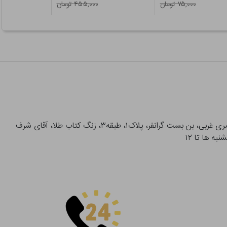
۷۵,۰۰۰ تومان
۴۵۵,۰۰۰ تومان
آدرس تحویل حضوری سفارشات: میدان انقلاب، خیابان انقلاب، خیابان ۱۲ فروردین، خیابان شهدای ژاندارمری غربی، بن بست گرانفر، پلاک۱، طبقه۳، زنگ کتاب طلا، آقای شرف