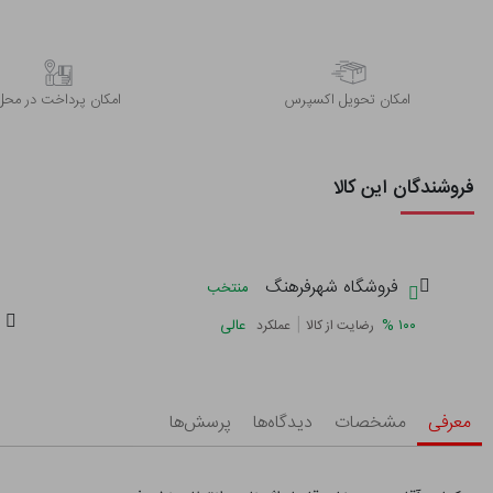
اﻣﮑﺎن ﺗﺤﻮﯾﻞ اﮐﺴﭙﺮس
امکان پرداخت در محل
فروشندگان این کالا
فروشگاه شهرفرهنگ
منتخب
|
%
۱۰۰
عالی
رضایت از کالا
عملکرد
معرفی
مشخصات
دیدگاه‌ها
پرسش‌ها