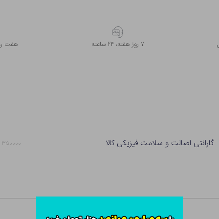
۷ روز ﻫﻔﺘﻪ، ۲۴ ﺳﺎﻋﺘﻪ
هفت روز
گارانتی اصالت و سلامت فیزیکی کالا
۳۵۰۰۰۰