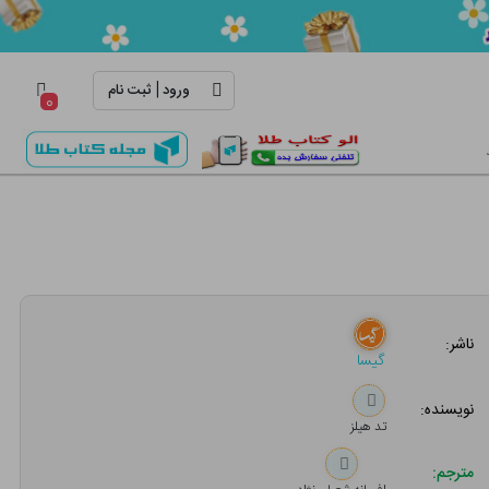
|
ورود
ثبت نام
۰
ناشر:
گیسا
نویسنده:
تد هیلز
مترجم: