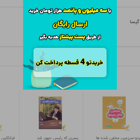
گیسا
دو-سرزمین مخفی شده ها
پسری که رئیس جهور شد
فرانکلین