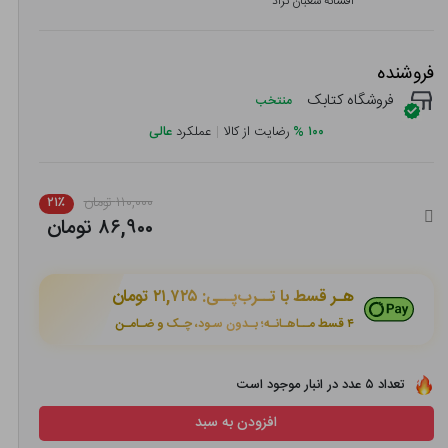
افسانه شعبان نژاد
فروشنده
فروشگاه کتابک
منتخب
۱۰۰
%
رضایت از کالا
|
عملکرد
عالی
۱۱۰,۰۰۰ تومان
۲۱٪
۸۶,۹۰۰ تومان
هـر قسط با تــرب‌پــی:
۲۱,۷۲۵ تومان
۴ قسط مــاهـانـه؛ بـدون سـود، چـک و ضـامـن
تعداد ۵ عدد در انبار موجود است
افزودن به سبد