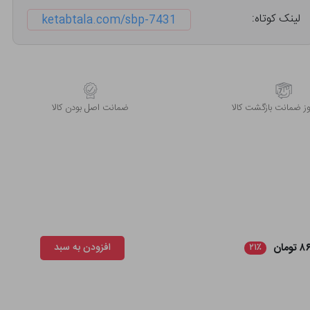
لینک کوتاه:
ketabtala.com/sbp-7431
 ضمانت بازگشت کالا
ﺿﻤﺎﻧﺖ اﺻﻞ ﺑﻮدن ﮐﺎﻟﺎ
ومان
افزودن به سبد
۲۱٪