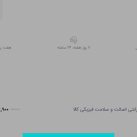
۷ روز ﻫﻔﺘﻪ، ۲۴ ﺳﺎﻋﺘﻪ
هفت روز
رانتی اصالت و سلامت فیزیکی کالا
۸۶,۹۰۰ ت
۱۱۰۰۰۰