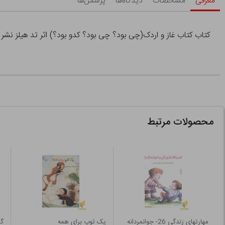
معرفی
مشخصات
دیدگاه‌ها
پرسش‌ها
کتاب کتاب غاز و اردک(چی بود؟ چی بود؟ کدو بود؟) اثر تد هیلز نشر 
محصولات مرتبط
مهارتهای زندگی 26- جوانمردانه
یک توپ برای همه
گر