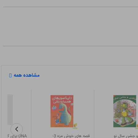
مشاهده همه
 و جشن سال نو
قصه های خوش مزه 3-
DNA برای کوچولوها-علوم