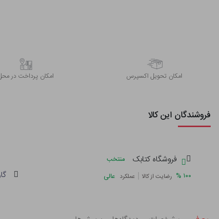
اﻣﮑﺎن ﺗﺤﻮﯾﻞ اﮐﺴﭙﺮس
امکان پرداخت در محل
فروشندگان این کالا
فروشگاه کتابک
منتخب
گا
|
%
۱۰۰
عالی
رضایت از کالا
عملکرد