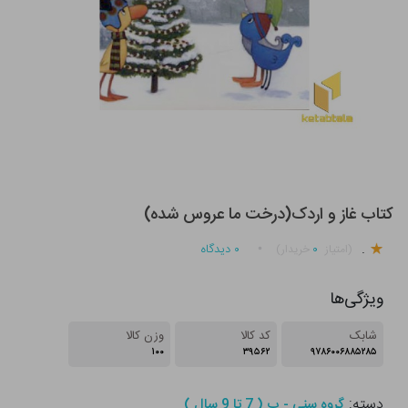
کتاب غاز و اردک(درخت ما عروس شده)
.
۰
۰
دیدگاه
(امتیاز
خریدار)
ویژگی‌ها
شابک
کد کالا
وزن کالا
۱۰۰
۳۹۵۶۲
۹۷۸۶۰۰۶۸۸۵۲۸۵
دسته:
گروه سنی - ب ( 7 تا 9 سال )