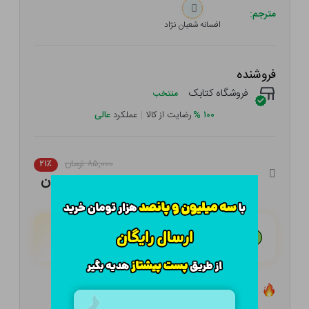
مترجم:
افسانه شعبان نژاد
فروشنده
فروشگاه کتابک
منتخب
۱۰۰
%
رضایت از کالا
|
عملکرد
عالی
۸۵,۰۰۰ تومان
۲۱٪
۶۷,۱۵۰ تومان
هـر قسط با تــرب‌پــی:
۱۶,۷۸۸ تومان
۴ قسط مــاهـانـه؛ بـدون سـود، چـک و ضـامـن
تعداد ۴ عدد در انبار موجود است