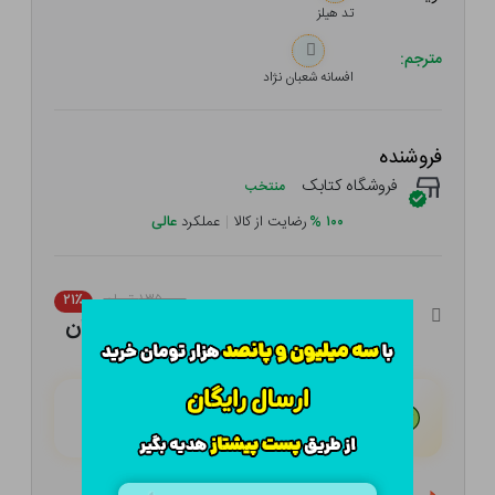
تد هیلز
مترجم:
افسانه شعبان نژاد
فروشنده
فروشگاه کتابک
منتخب
۱۰۰
%
رضایت از کالا
|
عملکرد
عالی
۱۳۵,۰۰۰ تومان
۲۱٪
۱۰۶,۶۵۰ تومان
هـر قسط با تــرب‌پــی:
۲۶,۶۶۳ تومان
۴ قسط مــاهـانـه؛ بـدون سـود، چـک و ضـامـن