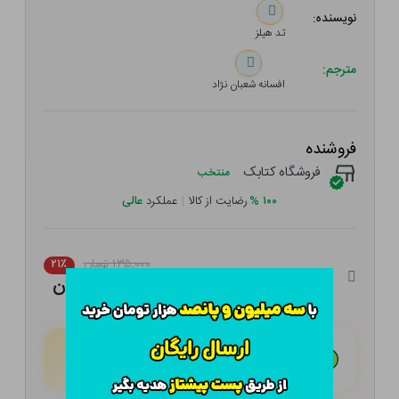
نویسنده:
تد هیلز
مترجم:
افسانه شعبان نژاد
فروشنده
فروشگاه کتابک
منتخب
۱۰۰
%
رضایت از کالا
|
عملکرد
عالی
۱۳۵,۰۰۰ تومان
۲۱٪
۱۰۶,۶۵۰ تومان
هـر قسط با تــرب‌پــی:
۲۶,۶۶۳ تومان
۴ قسط مــاهـانـه؛ بـدون سـود، چـک و ضـامـن