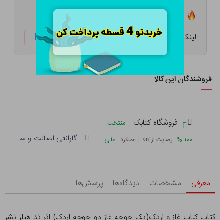
تعداد ۳ عدد در انبار موجود است
لینک کوتاه:
ketabtala.com/sbp-7438
فروشندگان این کالا
فروشگاه کتابک
منتخب
گارانتی اصالت و سلامت فی
|
%
۱۰۰
عالی
رضایت از کالا
عملکرد
معرفی
مشخصات
دیدگاه‌ها
پرسش‌ها
کتاب کتاب غاز و اردک(یک جوجه غاز دو جوجه اردک) اثر تد هیلز نشر