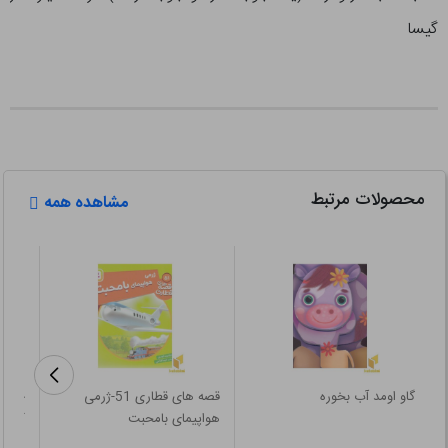
گیسا
محصولات مرتبط
مشاهده همه
گاو اومد آب بخوره
قصه های قطاری 51-ژرمی
خانوا
هواپیمای بامحبت
کار