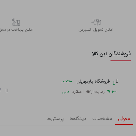
اﻣﮑﺎن ﺗﺤﻮﯾﻞ اﮐﺴﭙﺮس
امکان پرداخت در محل
فروشندگان این کالا
فروشگاه یارمهربان
منتخب
گ
|
%
۱۰۰
عالی
رضایت از کالا
عملکرد
معرفی
مشخصات
دیدگاه‌ها
پرسش‌ها