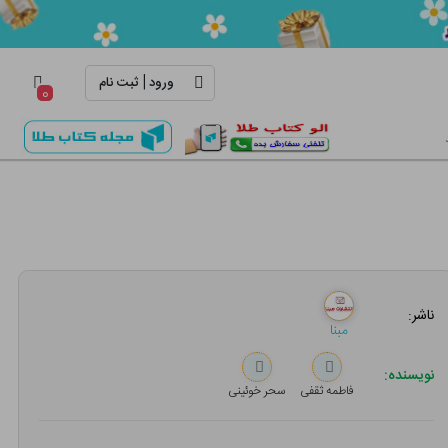
|
ورود
ثبت نام
۰
ناشر:
مبنا
نویسنده:
فاطمه ثقفی
سحر خوئینی