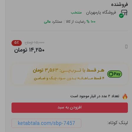
فروشنده
فروشگاه یارمهربان
منتخب
۱۰۰
%
رضایت از کالا
|
عملکرد
عالی
۱۵,۰۰۰ تومان
۵٪
۱۴,۲۵۰ تومان
هـر قسط با تــرب‌پــی:
۳,۵۶۳ تومان
۴ قسط مــاهـانـه؛ بـدون سـود، چـک و ضـامـن
تعداد ۲ عدد در انبار موجود است
افزودن به سبد
لینک کوتاه:
ketabtala.com/sbp-7457