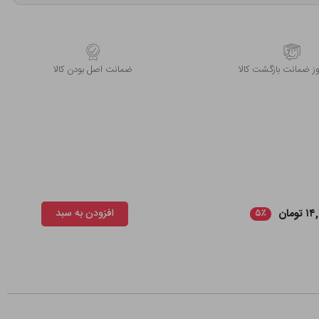
 ضمانت بازگشت کالا
ﺿﻤﺎﻧﺖ اﺻﻞ ﺑﻮدن ﮐﺎﻟﺎ
تومان
افزودن به سبد
۵٪