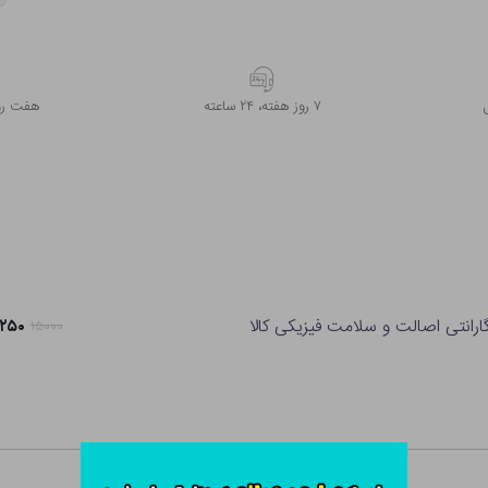
۷ روز ﻫﻔﺘﻪ، ۲۴ ﺳﺎﻋﺘﻪ
هفت روز
ارانتی اصالت و سلامت فیزیکی کالا
۱۴,۲۵۰ 
۱۵۰۰۰