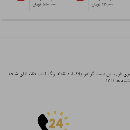
۴۲۰,۰۰۰ تومان
۵۵۰,۰۰۰ تومان
آدرس تحویل حضوری سفارشات: میدان انقلاب، خیابان انقلاب، خیابان ۱۲ فروردین، خیابان شهدای ژاندارمری غربی، بن بست گرانفر، پلاک۱، طبقه۳، زنگ کتاب طلا، آقای شرف