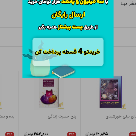
شر مبنا
لع بینی خورشیدی
پنج حسرت زندگی
بده و بست
۱۲,۸۲۵ تومان
۲۵۲,۸۰۰ تومان
۲۱٪
۲۱٪
۵٪