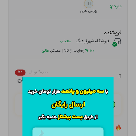
مترجم:
بهرامی هران
فروشنده
فروشگاه شهرفرهنگ
منتخب
۱۰۰
%
رضایت از کالا
|
عملکرد
عالی
۴۰,۰۰۰ تومان
۵٪
۳۸,۰۰۰ تومان
هـر قسط با تــرب‌پــی:
۹,۵۰۰ تومان
۴ قسط مــاهـانـه؛ بـدون سـود، چـک و ضـامـن
تعداد ۰ عدد در انبار موجود است