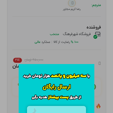
مترجم:
رضا کریم مجاور
فروشنده
فروشگاه شهرفرهنگ
منتخب
۱۰۰
%
رضایت از کالا
|
عملکرد
عالی
۴۵۰,۰۰۰ تومان
۲۱٪
۳۵۵,۵۰۰ تومان
هـر قسط با تــرب‌پــی:
۸۸,۸۷۵ تومان
۴ قسط مــاهـانـه؛ بـدون سـود، چـک و ضـامـن
تعداد ۳ عدد در انبار موجود است