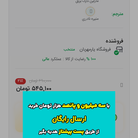
مارلین تارگ بریل
مترجم:
منیره نادری
فروشنده
فروشگاه یارمهربان
منتخب
۱۰۰
%
رضایت از کالا
|
عملکرد
عالی
۶۹۰,۰۰۰ تومان
۲۱٪
۵۴۵,۱۰۰ تومان
هـر قسط با تــرب‌پــی:
۱۳۶,۲۷۵
تومان
۴ قسط مــاهـانـه؛ بـدون سـود، چـک و ضـامـن