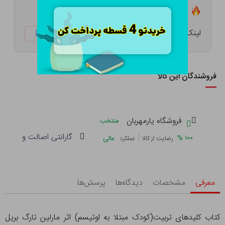
تعداد ۳ عدد در انبار موجود است
لینک کوتاه:
ketabtala.com/sbp-8694
فروشندگان این کالا
فروشگاه یارمهربان
منتخب
گارانتی اصالت و سلامت 
|
%
۱۰۰
عالی
رضایت از کالا
عملکرد
معرفی
مشخصات
دیدگاه‌ها
پرسش‌ها
کتاب کلیدهای تربیت(کودک مبتلا به اوتیسم) اثر مارلین تارگ بریل