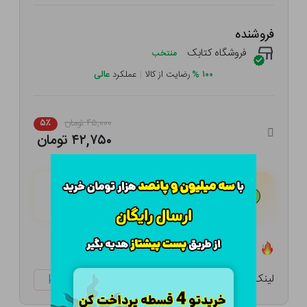
فروشنده
فروشگاه کتابک
منتخب
۱۰۰
%
رضایت از کالا
|
عملکرد
عالی
۴۵,۰۰۰ تومان
۵٪
۴۲,۷۵۰ تومان
هـر قسط با تــرب‌پــی:
۱۰,۶۸۸ تومان
۴ قسط مــاهـانـه؛ بـدون سـود، چـک و ضـامـن
تعداد ۰ عدد در انبار موجود است
لینک کوتاه:
ketabtala.com/sbp-8702