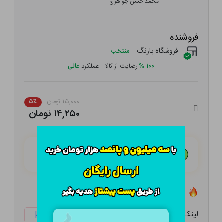
محمد حسن جواهری
فروشنده
فروشگاه بارنگ
منتخب
۱۰۰
%
رضایت از کالا
|
عملکرد
عالی
۱۵,۰۰۰ تومان
۵٪
۱۴,۲۵۰ تومان
هـر قسط با تــرب‌پــی:
۳,۵۶۳ تومان
۴ قسط مــاهـانـه؛ بـدون سـود، چـک و ضـامـن
تعداد ۱ عدد در انبار موجود است
لینک کوتاه:
ketabtala.com/sbp-8716