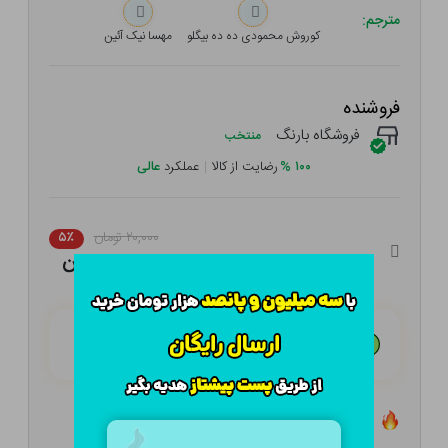
مترجم:
کوروش محمودی ده ده بیگلو
مهسا نیک آئین
فروشنده
فروشگاه بارنگ
منتخب
۱۰۰
%
رضایت از کالا
|
عملکرد
عالی
۲۰,۰۰۰ تومان
۵٪
۱۹,۰۰۰ تومان
هـر قسط با تــرب‌پــی:
۴,۷۵۰ تومان
۴ قسط مــاهـانـه؛ بـدون سـود، چـک و ضـامـن
تعداد ۰ عدد در انبار موجود است