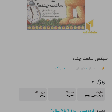
فلیکس ساعت چنده
.
۰
۰
دیدگاه
(امتیاز
خریدار)
ویژگی‌ها
شابک
کد کالا
وزن کالا
۳۳۵
۴۵۲۷۲
۹۷۸۶۰۰۷۴۳۸۲۷۵
دسته:
گروه سنی - ب ( 7 تا 9 سال )