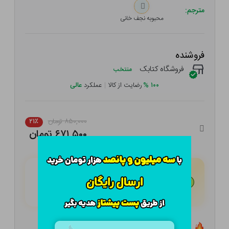
مترجم:
محبوبه نجف خانی
فروشنده
فروشگاه کتابک
منتخب
۱۰۰
%
رضایت از کالا
|
عملکرد
عالی
۸۵۰,۰۰۰ تومان
۲۱٪
۶۷۱,۵۰۰ تومان
هـر قسط با تــرب‌پــی:
۱۶۷,۸۷۵
تومان
۴ قسط مــاهـانـه؛ بـدون سـود، چـک و ضـامـن
تعداد ۹ عدد در انبار موجود است