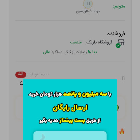
مترجم:
مهسا ذوالریاسین
فروشنده
فروشگاه بارنگ
منتخب
۱۰۰
%
رضایت از کالا
|
عملکرد
عالی
۱۰,۰۰۰ تومان
۵٪
۹,۵۰۰ تومان
هـر قسط با تــرب‌پــی:
۲,۳۷۵ تومان
۴ قسط مــاهـانـه؛ بـدون سـود، چـک و ضـامـن
تعداد ۰ عدد در انبار موجود است