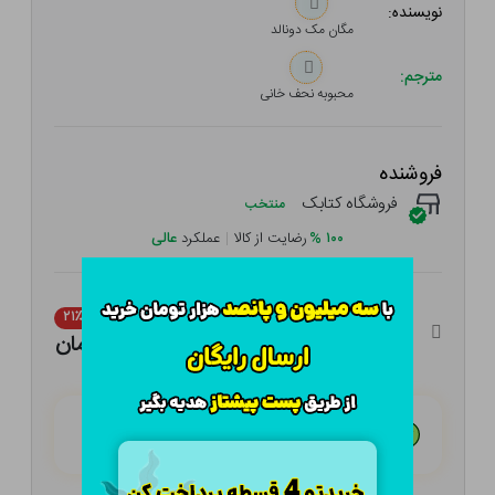
نویسنده:
مگان مک دونالد
مترجم:
محبوبه نحف خانی
فروشنده
فروشگاه کتابک
منتخب
۱۰۰
%
رضایت از کالا
|
عملکرد
عالی
۴۳۵,۰۰۰ تومان
۲۱٪
۳۴۳,۶۵۰ تومان
هـر قسط با تــرب‌پــی:
۸۵,۹۱۳ تومان
۴ قسط مــاهـانـه؛ بـدون سـود، چـک و ضـامـن