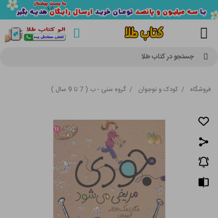
جستجو در کتاب طلا
فروشگاه
/
کودک و نوجوان
/
گروه سنی - ب ( 7 تا 9 سال )