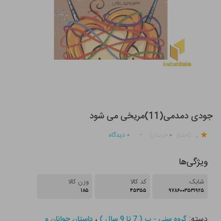
جودی دمدمی(11)مریخی می شود
.
۰
۰
دیدگاه
(امتیاز
خریدار)
ویژگی‌ها
شابک
کد کالا
وزن کالا
۱۸۵
۴۵۳۵۵
۹۷۸۶۰۰۳۵۳۱۹۲۵
دسته:
،
گروه سنی - ب ( 7 تا 9 سال )
داستان جوانان و