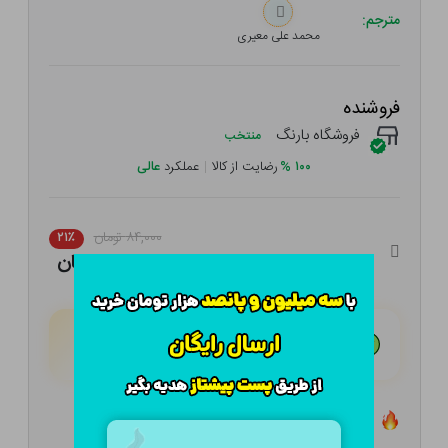
مترجم:
محمد علی معیری
فروشنده
فروشگاه بارنگ
منتخب
۱۰۰
%
رضایت از کالا
|
عملکرد
عالی
۸۴,۰۰۰ تومان
۲۱٪
۶۶,۳۶۰ تومان
هـر قسط با تــرب‌پــی:
۱۶,۵۹۰ تومان
۴ قسط مــاهـانـه؛ بـدون سـود، چـک و ضـامـن
تعداد ۵ عدد در انبار موجود است