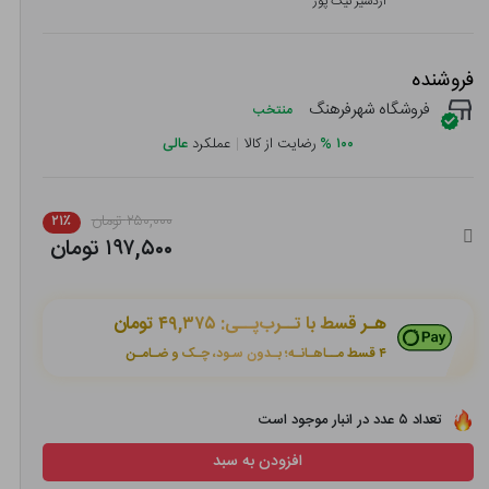
اردشیر نیک پور
فروشنده
فروشگاه شهرفرهنگ
منتخب
۱۰۰
%
رضایت از کالا
|
عملکرد
عالی
۲۵۰,۰۰۰ تومان
۲۱٪
۱۹۷,۵۰۰ تومان
هـر قسط با تــرب‌پــی:
۴۹,۳۷۵ تومان
۴ قسط مــاهـانـه؛ بـدون سـود، چـک و ضـامـن
تعداد ۵ عدد در انبار موجود است
افزودن به سبد