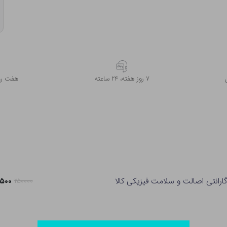
۷ روز ﻫﻔﺘﻪ، ۲۴ ﺳﺎﻋﺘﻪ
هفت روز
ارانتی اصالت و سلامت فیزیکی کالا
۹۷,۵۰۰
۲۵۰۰۰۰