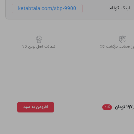
لینک کوتاه:
ketabtala.com/sbp-9900
 ضمانت بازگشت کالا
ﺿﻤﺎﻧﺖ اﺻﻞ ﺑﻮدن ﮐﺎﻟﺎ
۱ تومان
افزودن به سبد
۲۱٪