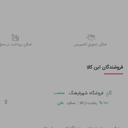
اﻣﮑﺎن ﺗﺤﻮﯾﻞ اﮐﺴﭙﺮس
امکان پرداخت در محل
فروشندگان این کالا
فروشگاه شهرفرهنگ
منتخب
گ
|
%
۱۰۰
عالی
رضایت از کالا
عملکرد