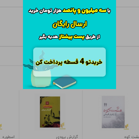
شت کوه
گزارش برودی
اسطوره