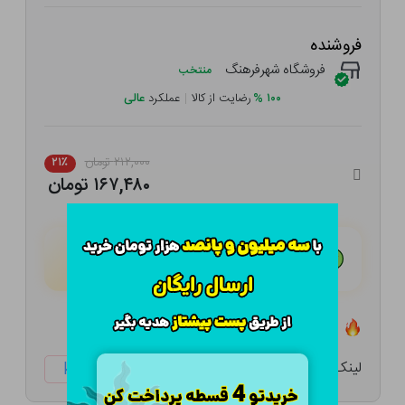
فروشنده
فروشگاه شهرفرهنگ
منتخب
۱۰۰
%
رضایت از کالا
|
عملکرد
عالی
۲۱۲,۰۰۰ تومان
۲۱٪
۱۶۷,۴۸۰ تومان
هـر قسط با تــرب‌پــی:
۴۱,۸۷۰ تومان
۴ قسط مــاهـانـه؛ بـدون سـود، چـک و ضـامـن
تعداد ۰ عدد در انبار موجود است
لینک کوتاه:
ketabtala.com/sbp-9958