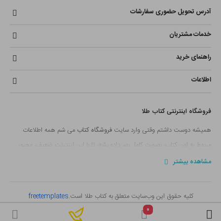
آدرس تحویل حضوری سفارشات
خدمات مشتریان
راهنمای خرید
اطلاعات
فروشگاه اینترنتی کتاب طلا
همیشه دوست داشتم وقتی وارد سایت
فروشگاه کتاب
می شم همه اطلاعات
مربوط به اون کتاب، بصورت کامل بهم داده بشه، تا با این اینترنت ضعیف، مجبور
نباشم صفحه ها رو جابجا کنم. همین فکر شده بود یک دغدغه ای که تعداد کمی از
مشاهده بیشتر
سایت های
فروش آنلاین کتاب
بخشی از اون رو رعایت کرده بودند.
با خودم دائما فکر می کردم؛ این همه
سایت فروش کتاب
وجود داره و روز به روز
کلیه حقوق این وب‌سایت متعلق به کتاب طلا است.
freetemplates
هم به تعدادشون اضافه می شه که جلوتر از من شروع به کار کردند و این سوال که؛
۰
اگر من هم بخواهم وارد این عرصه بشم چه جایگاهی می تونم تو این دنیای