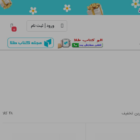
|
ورود
ثبت نام
۰
ین تخفیف
۴۸
کالا